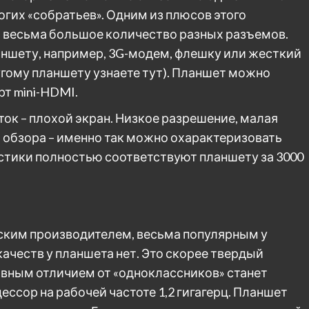
гих «собратьев». Одним из плюсов этого
 и весьма большое количество разных разъемов.
ншету, например, 3G-модем, флешку или жесткий
ругому планшету узнаете тут). Планшет можно
т mini-HDMI.
ок – плохой экран. Низкое разрешение, малая
ы обзора – именно так можно охарактеризовать
стики полностью соответствуют планшету за 3000
ским производителем, весьма популярным у
ачеств у планшета нет. Это скорее твердый
авным отличием от «одноклассников» станет
сор на рабочей частоте 1,2 гигагерц. Планшет