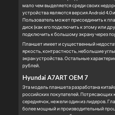
мало чем выделяется среди своих недоро
устройства являются версия Android 4.0
Пользователь может присоединить к пла
диск (как его подключить к этому или д
подключить к большому экрану через пор
Планшет имеет и существенный недостат
яркость, контрастность, небольшие угл
экран устройства. Остальные характери
рублей.
Hyundai A7ART OEM 7
Эта модель планшета разработана китай
российских покупателей. Потрясающих к
середнячок, нежели один из лидеров. Гл
более мощный и производительный процес