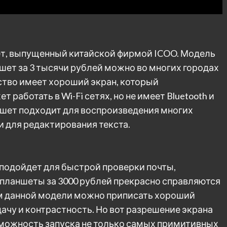
, выпущенный китайской фирмой ICOO. Модель
аншет за 3 тысячи рублей можно во многих городах
йство имеет хороший экран, который
аботать в Wi-Fi сетях, но не имеет Bluetooth и
ншет подходит для воспроизведения многих
и для редактирования текста.
подойдет для быстрой проверки почты,
 планшеты за 3000 рублей прекрасно справляются
м данной модели можно приписать хороший
чу и контрастность. Но вот разрешение экрана
зможность запуска не только самых примитивных