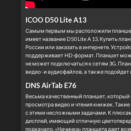
ICOO D50 Lite A13
Самым первым мы расположили планшет
имеет название D50 Lite A 13. Купить пл
России или заказать в интернете. Устро
поддерживает HD-формат. Планшет может р
не может подключаться к сетям 3G. Пла
видео- и аудиофайлов, а также подойдет 
DNS AirTab E76
Весьма качественный планшет, который 
просмотра видео и чтения книжек. Такие
с этими несложными задачами. К плюса
дисплей, имеющий отличную цветопереда
подкачало. «Начинка» планшета дает во