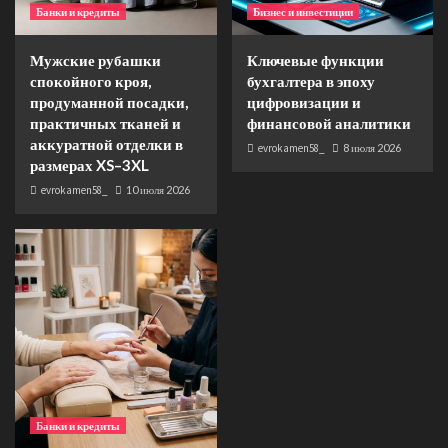
Банки и кредиты
Бизнес и инвестиции
Мужские рубашки
Ключевые функции
спокойного кроя,
бухгалтера в эпоху
продуманной посадки,
цифровизации и
практичных тканей и
финансовой аналитики
аккуратной отделки в
evrokamen58_
8 июля 2026
размерах XS–3XL
evrokamen58_
10 июля 2026
Банки и кредиты