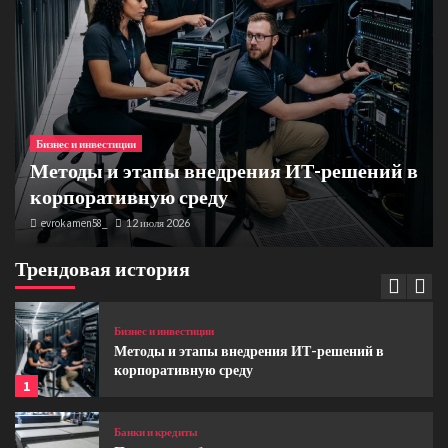
Мужские рубашки спокойного кроя,
продуманной посадки, практичных тканей и
аккуратной отделки в размерах XS–3XL
3
Бизнес и инвестиции
Ключевые функции бухгалтера в эпоху
Бизнес и инвестиции
цифровизации и финансовой аналитики
4
Методы и этапы внедрения ИТ-решений в
корпоративную среду
Банки и кредиты
evrokamen58_
12 июля 2026
Обзор материалов и методов моделирования
ногтей
Трендовая история
5
Бизнес и инвестиции
Методы и этапы внедрения ИТ-решений в
корпоративную среду
1
Банки и кредиты