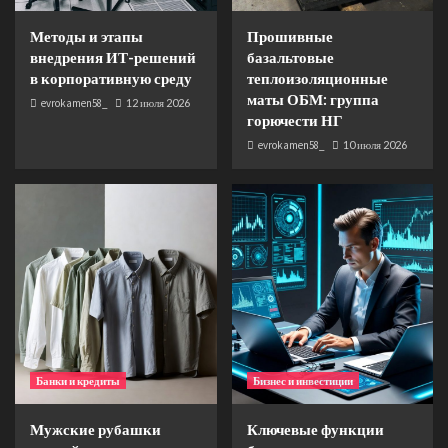
Методы и этапы внедрения ИТ-решений в
корпоративную среду
Методы и этапы
Прошивные
1
внедрения ИТ-решений
базальтовые
в корпоративную среду
теплоизоляционные
Банки и кредиты
маты ОБМ: группа
evrokamen58_
12 июля 2026
Прошивные базальтовые
горючести НГ
теплоизоляционные маты ОБМ: группа
горючести НГ
evrokamen58_
10 июля 2026
2
Банки и кредиты
Мужские рубашки спокойного кроя,
продуманной посадки, практичных тканей и
аккуратной отделки в размерах XS–3XL
3
Бизнес и инвестиции
Ключевые функции бухгалтера в эпоху
цифровизации и финансовой аналитики
4
Банки и кредиты
Бизнес и инвестиции
Банки и кредиты
Мужские рубашки
Ключевые функции
Обзор материалов и методов моделирования