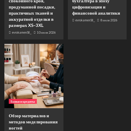
спокойного кроя,
бухгалтера в эпоху
ногтей
продуманной посадки,
цифровизации и
5
практичных тканей и
финансовой аналитики
аккуратной отделки в
evrokamen58_
8 июля 2026
размерах XS–3XL
evrokamen58_
10 июля 2026
Банки и кредиты
Обзор материалов и
методов моделирования
ногтей