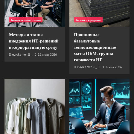
Бизнес и инвестиции
Банки и кредиты
Методы и этапы
Прошивные
внедрения ИТ-решений
базальтовые
в корпоративную среду
теплоизоляционные
маты ОБМ: группа
evrokamen58_
12 июля 2026
горючести НГ
evrokamen58_
10 июля 2026