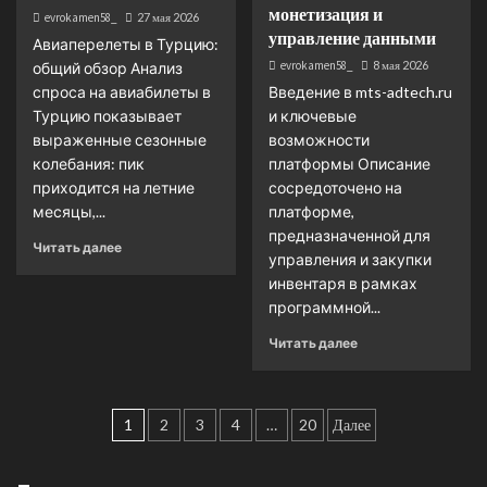
монетизация и
evrokamen58_
27 мая 2026
управление данными
Авиаперелеты в Турцию:
evrokamen58_
8 мая 2026
общий обзор Анализ
спроса на авиабилеты в
Введение в mts-adtech.ru
Турцию показывает
и ключевые
выраженные сезонные
возможности
колебания: пик
платформы Описание
приходится на летние
сосредоточено на
месяцы,...
платформе,
предназначенной для
Читать далее
управления и закупки
инвентаря в рамках
программной...
Читать далее
Пагинация
1
2
3
4
…
20
Далее
записей