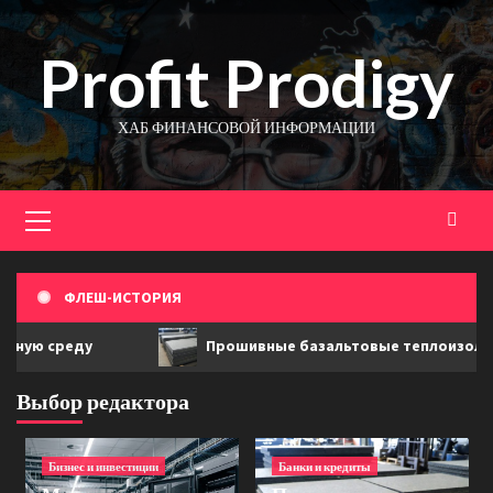
Перейти
к
Profit Prodigy
содержимому
ХАБ ФИНАНСОВОЙ ИНФОРМАЦИИ
Основное
меню
ФЛЕШ-ИСТОРИЯ
Прошивные базальтовые теплоизоляционные маты О
Выбор редактора
Бизнес и инвестиции
Банки и кредиты