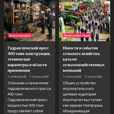
Банки и кредиты
Бизнес и инвестиции
Гидравлический пресс
Новости и события
400 тонн: конструкция,
сельского хозяйства,
технические
каталог
параметры и области
сельскохозяйственных
применения
компаний
evrokamen58_
16 июня 2026
evrokamen58_
9 июня 2026
Описание и назначение
Общее устройство
гидравлического пресса
агропортала и его
400 тонн
целевая аудитория
Гидравлический пресс
Агропортал выступает
мощностью 400 тонн
как единая платформа,
представляет собой
объединяющая