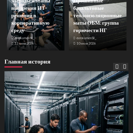
Методы и этапы
Прошивные
внедрения ИТ-
базальтовые
решений в
теплоизоляционные
корпоративную
маты ОБМ: группа
среду
горючести НГ
evrokamen58_
evrokamen58_
12 июля 2026
10 июля 2026
Главная история
Банки и кредиты