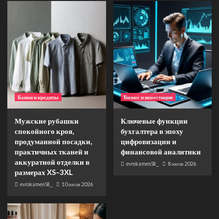
Банки и кредиты
Бизнес и инвестиции
Мужские рубашки
Ключевые функции
спокойного кроя,
бухгалтера в эпоху
продуманной посадки,
цифровизации и
практичных тканей и
финансовой аналитики
аккуратной отделки в
evrokamen58_
8 июля 2026
размерах XS–3XL
evrokamen58_
10 июля 2026