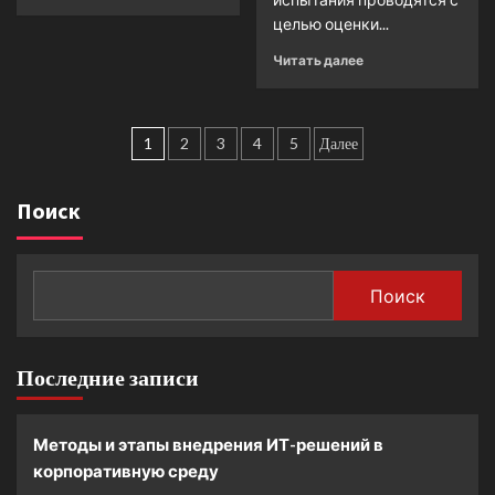
целью оценки...
Читать далее
Пагинация
1
2
3
4
5
Далее
записей
Поиск
Поиск
Последние записи
Методы и этапы внедрения ИТ-решений в
корпоративную среду