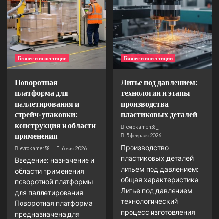
Бизнес и инвестиции
Бизнес и инвестиции
Поворотная
Литье под давлением:
платформа для
технологии и этапы
паллетирования и
производства
стрейч-упаковки:
пластиковых деталей
конструкция и области
evrokamen58_
применения
5 февраля 2026
Производство
evrokamen58_
6 мая 2026
пластиковых деталей
Введение: назначение и
литьем под давлением:
области применения
общая характеристика
поворотной платформы
Литье под давлением —
для паллетирования
технологический
Поворотная платформа
процесс изготовления
предназначена для