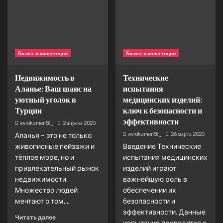
Бизнес и инвестиции
Бизнес и инвестиции
Недвижимость в
Технические
Аланье: Ваш шанс на
испытания
уютный уголок в
медицинских изделий:
Турции
ключ к безопасности и
эффективности
evrokamen58_
2 апреля 2025
evrokamen58_
26 марта 2025
Аланья – это не только
живописные пейзажи и
Введение Технические
тёплое море, но и
испытания медицинских
привлекательный рынок
изделий играют
недвижимости.
важнейшую роль в
Множество людей
обеспечении их
мечтают о том,...
безопасности и
эффективности. Данные
Читать далее
испытания проводятся с