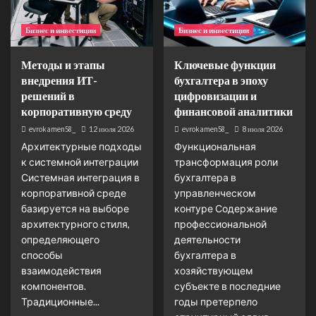
Бизнес и инвестиции
Бизнес и инвестиции
Методы и этапы
Ключевые функции
внедрения ИТ-
бухгалтера в эпоху
решений в
цифровизации и
корпоративную среду
финансовой аналитики
evrokamen58_
12 июля 2026
evrokamen58_
8 июля 2026
Архитектурные подходы
Функциональная
к системной интеграции
трансформация роли
Системная интеграция в
бухгалтера в
корпоративной среде
управленческом
базируется на выборе
контуре Содержание
архитектурного стиля,
профессиональной
определяющего
деятельности
способы
бухгалтера в
взаимодействия
хозяйствующем
компонентов.
субъекте в последние
Традиционные...
годы претерпело