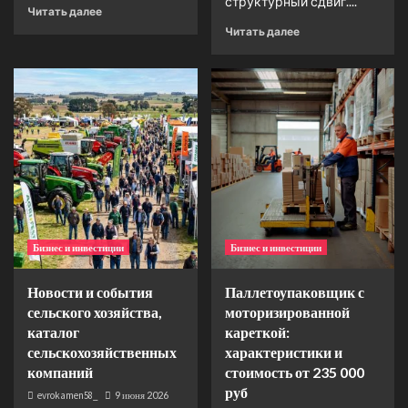
структурный сдвиг....
Читать далее
Читать далее
Бизнес и инвестиции
Бизнес и инвестиции
Новости и события
Паллетоупаковщик с
сельского хозяйства,
моторизированной
каталог
кареткой:
сельскохозяйственных
характеристики и
компаний
стоимость от 235 000
руб
evrokamen58_
9 июня 2026