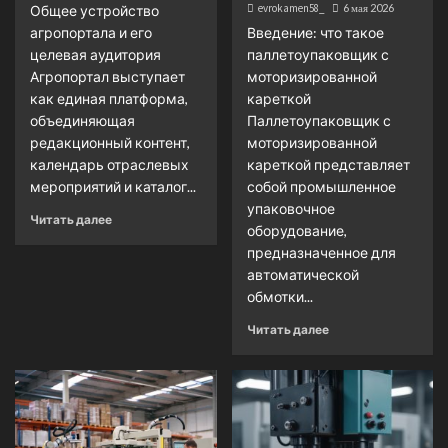
evrokamen58_
6 мая 2026
Общее устройство
агропортала и его
Введение: что такое
целевая аудитория
паллетоупаковщик с
Агропортал выступает
моторизированной
как единая платформа,
кареткой
объединяющая
Паллетоупаковщик с
редакционный контент,
моторизированной
календарь отраслевых
кареткой представляет
мероприятий и каталог...
собой промышленное
упаковочное
Читать далее
оборудование,
предназначенное для
автоматической
обмотки...
Читать далее