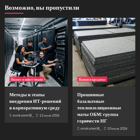
Возможно, вы пропустили
Бизнес и инвестиции
Банки и кредиты
Методы и этапы
Прошивные
внедрения ИТ-решений
базальтовые
в корпоративную среду
теплоизоляционные
маты ОБМ: группа
evrokamen58_
12 июля 2026
горючести НГ
evrokamen58_
10 июля 2026