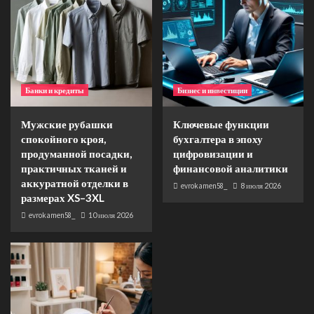
Банки и кредиты
Бизнес и инвестиции
Мужские рубашки
Ключевые функции
спокойного кроя,
бухгалтера в эпоху
продуманной посадки,
цифровизации и
практичных тканей и
финансовой аналитики
аккуратной отделки в
evrokamen58_
8 июля 2026
размерах XS–3XL
evrokamen58_
10 июля 2026