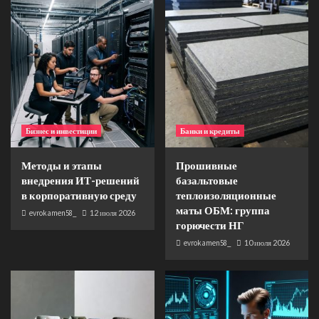
Бизнес и инвестиции
Банки и кредиты
Методы и этапы
Прошивные
внедрения ИТ-решений
базальтовые
в корпоративную среду
теплоизоляционные
маты ОБМ: группа
evrokamen58_
12 июля 2026
горючести НГ
evrokamen58_
10 июля 2026