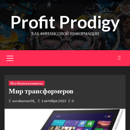
Перейти
к
Profit Prodigy
содержимому
ХАБ ФИНАНСОВОЙ ИНФОРМАЦИИ
Основное
меню
Ноутбуки и планшеты
Мир трансформеров
evrokamen58_
1 октября 2023
0