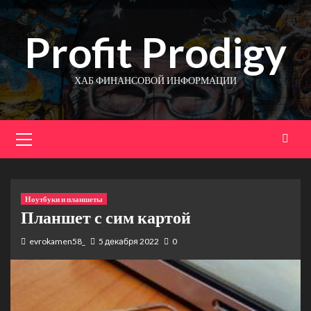
Перейти
к
Profit Prodigy
содержимому
ХАБ ФИНАНСОВОЙ ИНФОРМАЦИИ
Основное
меню
Ноутбуки и планшеты
Планшет с сим картой
evrokamen58_
5 декабря 2022
0