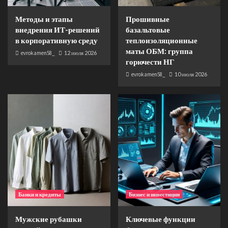
Методы и этапы
Прошивные
внедрения ИТ-решений
базальтовые
в корпоративную среду
теплоизоляционные
маты ОБМ: группа
evrokamen58_
12 июля 2026
горючести НГ
evrokamen58_
10 июля 2026
Банки и кредиты
Бизнес и инвестиции
Мужские рубашки
Ключевые функции