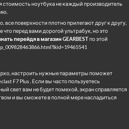
я стоимость ноутбука не каждый производитель
ию.
но, все поверхности плотно прилегают друг к другу,
 что перед вами дорогой ультрабук, но это
знать перейдя в магазин GEARBEST
по этой
pp_009828463866.html?lkid=19465541
 ярко, настроить нужные параметры поможет
last F7 Plus . Если вы часто пользуетесь
ный свет вам не будет помехой, экран справляется
твом и вы сможете в полной мере насладиться