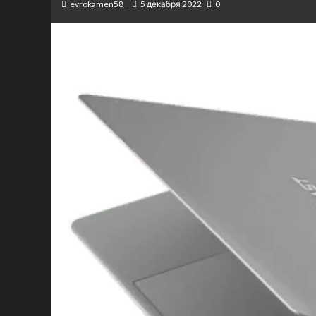
evrokamen58_
5 декабря 2022
0