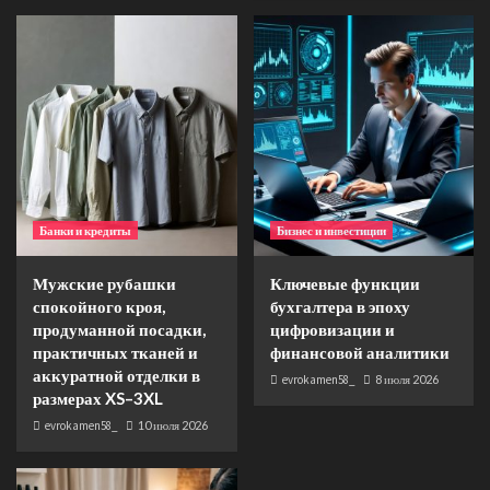
Банки и кредиты
Бизнес и инвестиции
Мужские рубашки
Ключевые функции
спокойного кроя,
бухгалтера в эпоху
продуманной посадки,
цифровизации и
практичных тканей и
финансовой аналитики
аккуратной отделки в
evrokamen58_
8 июля 2026
размерах XS–3XL
evrokamen58_
10 июля 2026