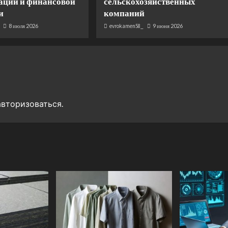
ации и финансовой
сельскохозяйственных
и
компаний
8 июля 2026
evrokamen58_
9 июня 2026
авторизоваться
.