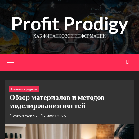
Перейти
к
Profit Prodigy
содержимому
ХАБ ФИНАНСОВОЙ ИНФОРМАЦИИ
Основное
меню
Банки и кредиты
Обзор материалов и методов
моделирования ногтей
evrokamen58_
6 июля 2026