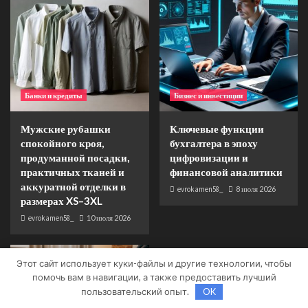
Банки и кредиты
Бизнес и инвестиции
Мужские рубашки
Ключевые функции
спокойного кроя,
бухгалтера в эпоху
продуманной посадки,
цифровизации и
практичных тканей и
финансовой аналитики
аккуратной отделки в
evrokamen58_
8 июля 2026
размерах XS–3XL
evrokamen58_
10 июля 2026
Этот сайт использует куки-файлы и другие технологии, чтобы
помочь вам в навигации, а также предоставить лучший
пользовательский опыт.
OK