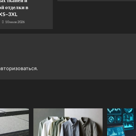
ых тканей и
й отделки в
 XS–3XL
10 июля 2026
авторизоваться
.