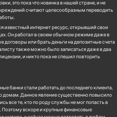
ки, это пока что новинка в нашей стране, и не
учреждений считают целесообразным переводить
аботы.
я известный интернет ресурс, открывший свои
дах. Он работал в своем обычном режиме даже в
ые договоры или брать деньги на депозитные счета
алисту также можно было записаться даже в два
лицензии, и никто пока не спешил повторить
ые банки стали работать до последнего клиента,
по домам. Данное явление существенно повысило
сь все те, кто по роду службы не мог попасть в
. Поэтому вскоре и крупные финансовые
ициативе, и сейчас можно встретить в любом