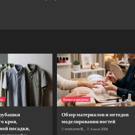
иты
Банки и кредиты
рубашки
Обзор материалов и методов
о кроя,
моделирования ногтей
ной посадки,
evrokamen58_
6 июля 2026