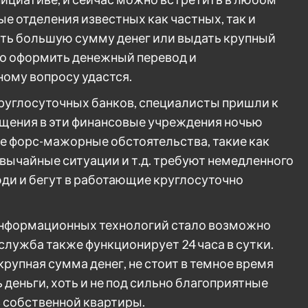
е отделения известных как частных, так и
зять большую сумму денег или выдать крупный
 но оформить денежный перевод и
ому вопросу удастся.
руглосуточных банков, специалисты пришли к
ащения в эти финансовые учреждения ночью
е форс-мажорные обстоятельства, такие как
вычайные ситуации и т.д. требуют немедленного
ди и бегут в работающие круглосуточно
информационных технологий стало возможно
служба также функционирует 24 часа в сутки.
рупная сумма денег, не стоит в темное время
 деньги, хоть и не под сильно благоприятные
з собственной квартиры.