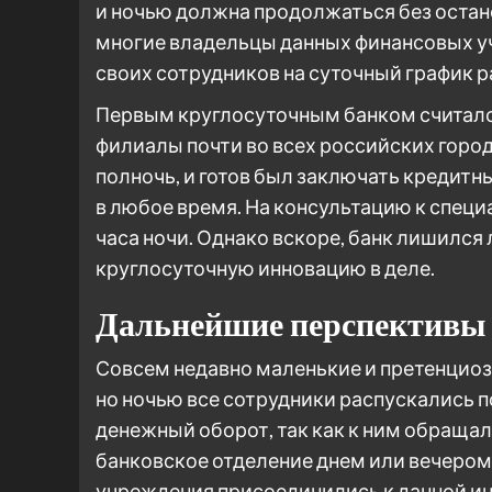
и ночью должна продолжаться без останов
многие владельцы данных финансовых 
своих сотрудников на суточный график р
Первым круглосуточным банком считалс
филиалы почти во всех российских горо
полночь, и готов был заключать кредитн
в любое время. На консультацию к специ
часа ночи. Однако вскоре, банк лишился 
круглосуточную инновацию в деле.
Дальнейшие перспективы
Совсем недавно маленькие и претенциозн
но ночью все сотрудники распускались 
денежный оборот, так как к ним обращали
банковское отделение днем или вечером
учреждения присоединились к данной ин