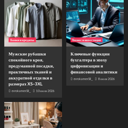
Банки и кредиты
Бизнес и инвестиции
Мужские рубашки
Ключевые функции
спокойного кроя,
бухгалтера в эпоху
продуманной посадки,
цифровизации и
практичных тканей и
финансовой аналитики
аккуратной отделки в
evrokamen58_
8 июля 2026
размерах XS–3XL
evrokamen58_
10 июля 2026