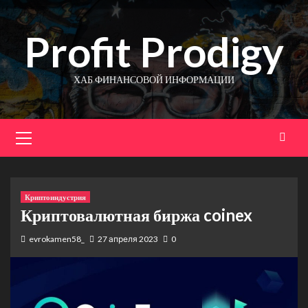
Перейти
к
Profit Prodigy
содержимому
ХАБ ФИНАНСОВОЙ ИНФОРМАЦИИ
Основное
меню
Криптоиндустрия
Криптовалютная биржа coinex
evrokamen58_
27 апреля 2023
0