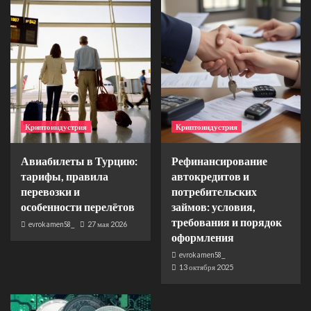
Криптоиндустрия
Криптоиндустрия
Авиабилеты в Турцию:
Рефинансирование
тарифы, правила
автокредитов и
перевозки и
потребительских
особенности перелётов
займов: условия,
требования и порядок
evrokamen58_
27 мая 2026
оформления
evrokamen58_
13 октября 2025