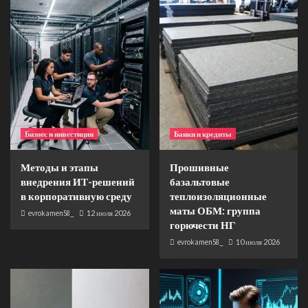
Бизнес и инвестиции
Банки и кредиты
Методы и этапы
Прошивные
внедрения ИТ-решений
базальтовые
в корпоративную среду
теплоизоляционные
маты ОБМ: группа
evrokamen58_
12 июля 2026
горючести НГ
evrokamen58_
10 июля 2026