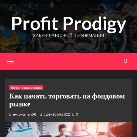
Перейти
к
Profit Prodigy
содержимому
ХАБ ФИНАНСОВОЙ ИНФОРМАЦИИ
Основное
меню
Бизнес и инвестиции
Как начать торговать на фондовом
рынке
evrokamen58_
5 декабря 2022
0