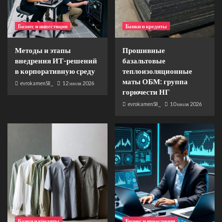
Бизнес и инвестиции
Банки и кредиты
Методы и этапы
Прошивные
внедрения ИТ-решений
базальтовые
в корпоративную среду
теплоизоляционные
маты ОБМ: группа
evrokamen58_
12 июля 2026
горючести НГ
evrokamen58_
10 июля 2026
Банки и кредиты
Бизнес и инвестиции