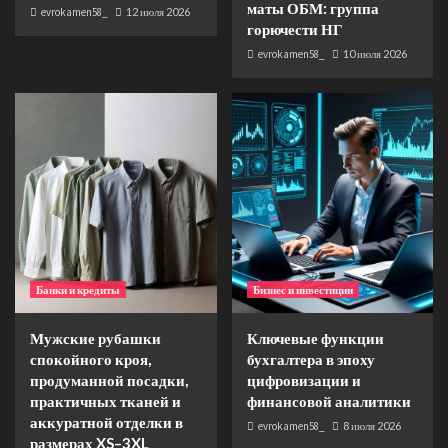
маты ОБМ: группа
evrokamen58_
12 июля 2026
горючести НГ
evrokamen58_
10 июля 2026
Банки и кредиты
Бизнес и инвестиции
Мужские рубашки
Ключевые функции
спокойного кроя,
бухгалтера в эпоху
продуманной посадки,
цифровизации и
практичных тканей и
финансовой аналитики
аккуратной отделки в
evrokamen58_
8 июля 2026
размерах XS–3XL