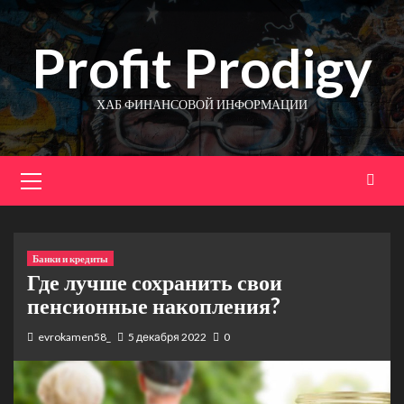
Перейти
к
Profit Prodigy
содержимому
ХАБ ФИНАНСОВОЙ ИНФОРМАЦИИ
Основное
меню
Банки и кредиты
Где лучше сохранить свои
пенсионные накопления?
evrokamen58_
5 декабря 2022
0