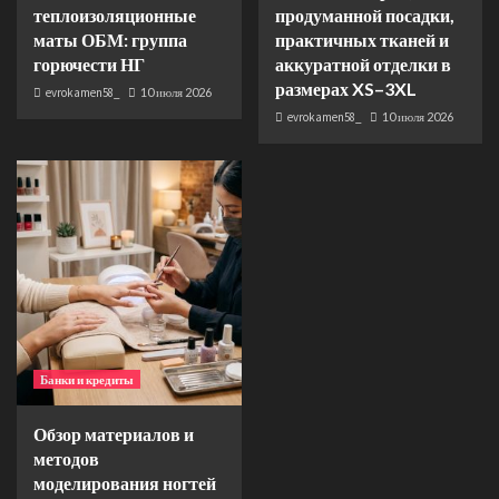
теплоизоляционные
продуманной посадки,
маты ОБМ: группа
практичных тканей и
горючести НГ
аккуратной отделки в
размерах XS–3XL
evrokamen58_
10 июля 2026
evrokamen58_
10 июля 2026
Банки и кредиты
Обзор материалов и
методов
моделирования ногтей