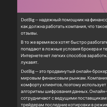
DotBig — надежный помощник на финансо
как должна работать компания, что такое б
отзывы.
В то же время все хотят быстро разбога
попадают в ложные условия брокера и те
Интернете нет легких способов заработка
лукавят.
DotBig — это продвинутый онлайн-броке
мировым финансовым рынкам. Компания 
комфорту клиентов, поэтому использует
алгоритмы шифрования данных. Онлайн-
сотрудничают с ведущими поставщиками
трейдерам последние котировки в режи