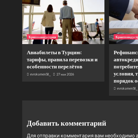
Криптоиндустрия
Криптоиндуст
Авиабилеты в Турцию:
Рефинанс
тарифы, правила перевозки и
автокреди
особенности перелётов
потребите
условия, 
evrokamen58_
27 мая 2026
порядок 
evrokamen58_
Добавить комментарий
Для отправки комментария вам необходимо