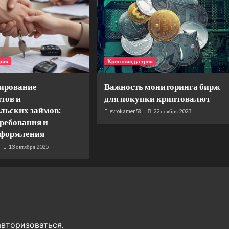
рия
Криптоиндустрия
ирование
Важность мониторинга бирж
тов и
для покупки криптовалют
льских займов:
evrokamen58_
22 ноября 2023
требования и
оформления
13 октября 2025
авторизоваться
.