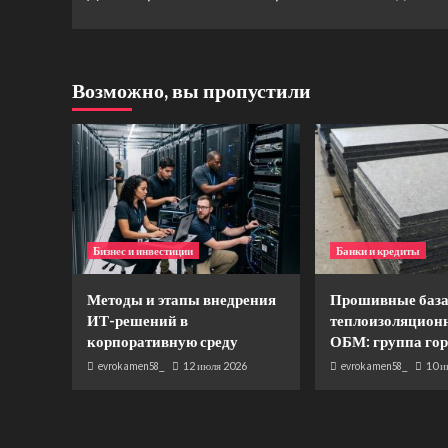
Возможно, вы пропустили
Бизнес и инвестиции
Банки и кредиты
Методы и этапы внедрения
Прошивные база
ИТ-решений в
теплоизоляцион
корпоративную среду
ОБМ: группа го
evrokamen58_
12 июля 2026
evrokamen58_
10 и