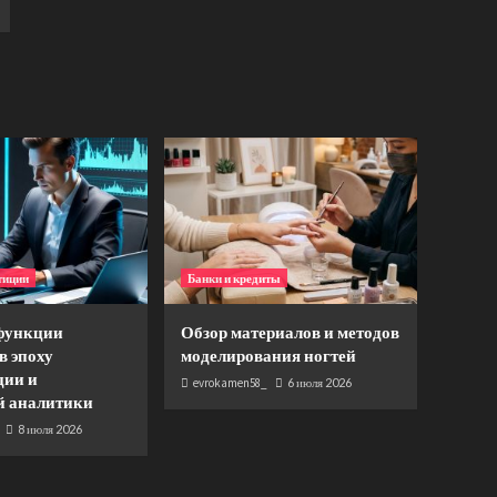
тиции
Банки и кредиты
функции
Обзор материалов и методов
в эпоху
моделирования ногтей
ции и
evrokamen58_
6 июля 2026
й аналитики
8 июля 2026