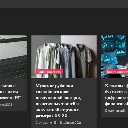
Банки и кредиты
Бизнес и инвес
льтовые
Мужские рубашки
Ключевые 
ные маты
спокойного кроя,
бухгалтера 
рючести НГ
продуманной посадки,
цифровиза
практичных тканей и
финансово
юля 2026
аккуратной отделки в
evrokamen58_
размерах XS–3XL
evrokamen58_
10 июля 2026