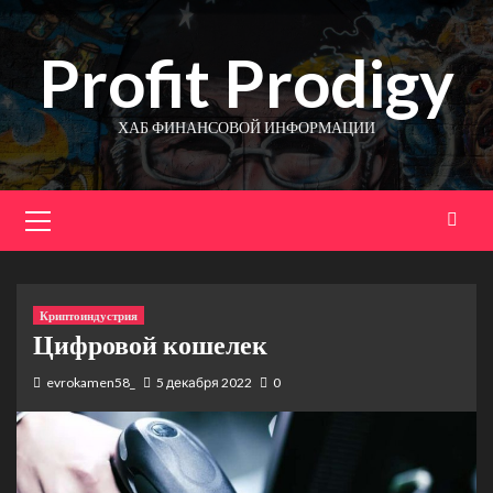
Перейти
к
Profit Prodigy
содержимому
ХАБ ФИНАНСОВОЙ ИНФОРМАЦИИ
Основное
меню
Криптоиндустрия
Цифровой кошелек
evrokamen58_
5 декабря 2022
0