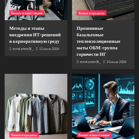
Бизнес и инвестиции
Банки и кредиты
Методы и этапы
Прошивные
внедрения ИТ-решений
базальтовые
в корпоративную среду
теплоизоляционные
маты ОБМ: группа
evrokamen58_
12 июля 2026
горючести НГ
evrokamen58_
10 июля 2026
Банки и кредиты
Бизнес и инвестиции