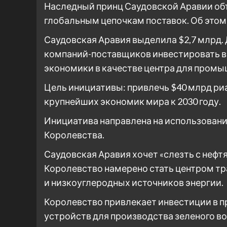
Наследный принц Саудовской Аравии объ
глобальным цепочкам поставок. Об этом
Саудовская Аравия выделила $2,7 млрд.
компаний-поставщиков инвестировать в 
экономики в качестве центра для пром
Цель инициативы: привлечь $40 млрд риа
крупнейших экономик мира к 2030 году.
Инициатива направлена ​​на использова
Королевства.
Саудовская Аравия хочет «слезть с нефтя
Королевство намерено стать центром тр
и низкоуглеродных источников энергии.
Королевство привлекает инвестиции в п
устройств для производства зеленого в