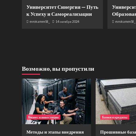
Университет Синергия — Путь
Университ
к Успеху и Самореализации
Образова
evrokamen58_
14 октября 2024
evrokamen58_
Возможно, вы пропустили
Бизнес и инвестиции
Банки и кредиты
Методы и этапы внедрения
Прошивные база