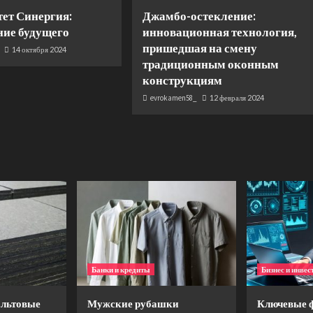
ет Синергия:
Джамбо-остекление:
ние будущего
инновационная технология,
пришедшая на смену
14 октября 2024
традиционным оконным
конструкциям
evrokamen58_
12 февраля 2024
Банки и кредиты
Бизнес и инвес
льтовые
Мужские рубашки
Ключевые 