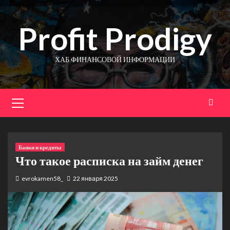
Перейти
к
Profit Prodigy
содержимому
ХАБ ФИНАНСОВОЙ ИНФОРМАЦИИ
Основное
меню
Банки и кредиты
Что такое расписка на займ денег
evrokamen58_
22 января 2025