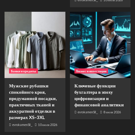
Банки и кредиты
Бизнес и инвестиции
Мужские рубашки
Ключевые функции
спокойного кроя,
бухгалтера в эпоху
продуманной посадки,
цифровизации и
практичных тканей и
финансовой аналитики
аккуратной отделки в
evrokamen58_
8 июля 2026
размерах XS–3XL
evrokamen58_
10 июля 2026