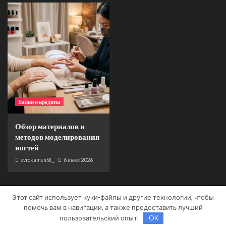
Банки и кредиты
Обзор материалов и
методов моделирования
ногтей
evrokamen58_
6 июля 2026
Этот сайт использует куки-файлы и другие технологии, чтобы
Copyright © Все права защищены.
|
CoverNews
от AF
помочь вам в навигации, а также предоставить лучший
themes.
пользовательский опыт.
OK