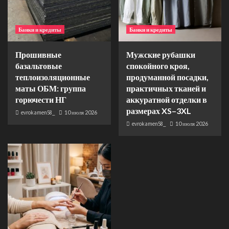
Банки и кредиты
Банки и кредиты
Прошивные
Мужские рубашки
базальтовые
спокойного кроя,
теплоизоляционные
продуманной посадки,
маты ОБМ: группа
практичных тканей и
горючести НГ
аккуратной отделки в
размерах XS–3XL
evrokamen58_
10 июля 2026
evrokamen58_
10 июля 2026