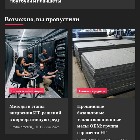
Ноутбуки и планшеты
Возможно, вы пропустили
Бизнес и инвестиции
Банки и кредиты
Методы и этапы
Прошивные
внедрения ИТ-решений
базальтовые
в корпоративную среду
теплоизоляционные
маты ОБМ: группа
evrokamen58_
12 июля 2026
горючести НГ
evrokamen58_
10 июля 2026