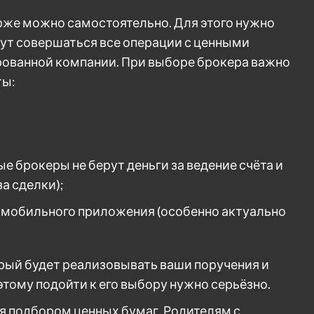
рже можно самостоятельно. Для этого нужно
дут совершаться все операции с ценными
рованной компании. При выборе брокера важно
ты:
е брокеры не берут деньги за ведение счёта и
а сделки);
 мобильного приложения (особенно актуально
орый будет реализовывать ваши поручения и
тому подойти к его выбору нужно серьёзно.
я подбором ценных бумаг. Родителям с