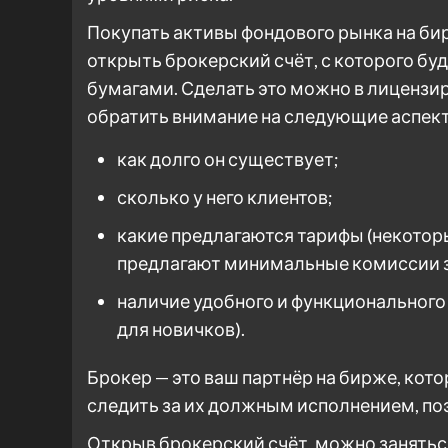
Покупать активы фондового рынка на би
открыть брокерский счёт, с которого бу
бумагами. Сделать это можно в лицензи
обратить внимание на следующие аспек
как долго он существует;
сколько у него клиентов;
какие предлагаются тарифы (некоторы
предлагают минимальные комиссии з
наличие удобного и функционального
для новичков).
Брокер — это ваш партнёр на бирже, кот
следить за их должным исполнением, поэ
Открыв брокерский счёт, можно занятьс