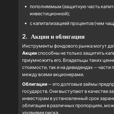
пополняемым (защитную часть капит
инвестиционной);
с капитализацией процентов (чем чащ
2. Акции и облигации
Инструменты фондового рынка могут дат
Акции
способны не только защитить капи
приумножить его. Владельцы таких ценны
стоимости, так и на дивидендах — части
между всеми акционерами.
Облигации
— это долговые займы предпр
государств. Они выступают в качестве з
инвесторам в установленный срок заран
облигации в различных пропорциях, мож
уровнями риска.