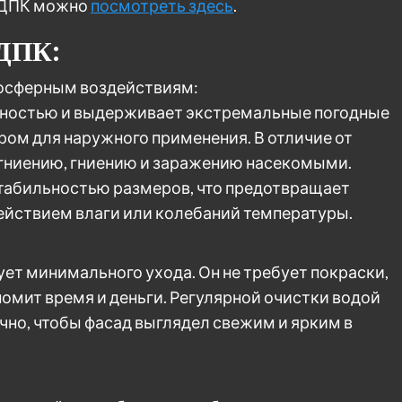
 ДПК можно
посмотреть здесь
.
 ДПК:
тмосферным воздействиям:
чностью и выдерживает экстремальные погодные
ром для наружного применения. В отличие от
 гниению, гниению и заражению насекомыми.
стабильностью размеров, что предотвращает
ействием влаги или колебаний температуры.
ует минимального ухода. Он не требует покраски,
омит время и деньги. Регулярной очистки водой
но, чтобы фасад выглядел свежим и ярким в